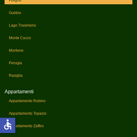
Foligno
Gubbio
Lago Trasimeno
Monte Cucco
Montone
Perugia
Rasiglia
Appartamenti
Appartamento Rubino
Appartamento Topazio
accessible
Appartamento Zaffiro