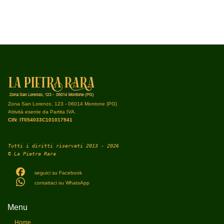
Zona San Lorenzo, 123 - 06014 Montone (PG)
Attività esente da Partita IVA.
CIN
:
IT054033C101017941
Tutti i diritti riservati 2013 - 2026
© La Pietra Rara
seguici su Facebook
contattaci su WhatsApp
Menu
Home