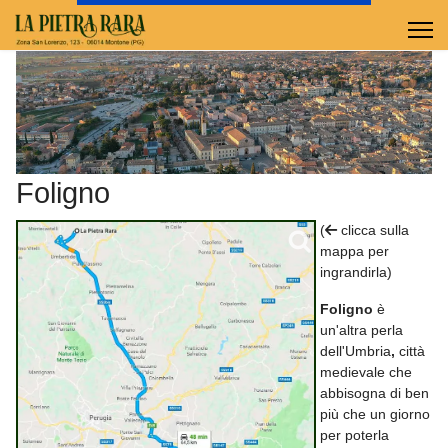
Foligno
(
clicca sulla
mappa per
ingrandirla)
Foligno
è
un'altra perla
dell'Umbria
,
città
medievale che
abbisogna di ben
più che un giorno
per poterla